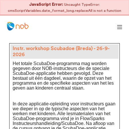
JavaScript Error:
Uncaught TypeError:
cmsScriptVariables.date_format_long.replaceAll is not a function
Instr. workshop Scubadoe (Breda) - 26-9-
2026
Het totale ScubaDoe-programma mag worden
gegeven door NOB-instructeurs die de speciale
ScubaDoe-applicatie hebben gevolgd. Deze
bestaat uit één dagdeel, waarin de opzet van het
programma en de specifieke aspecten van het les
geven aan kinderen centraal staan.
In deze applicatie-opleiding voor instructeurs gaan
we dieper in op de typische aspecten van het
werken met kinderen. Alle lesmaterialen van het
ScubaDoe-programma vind je in FlowSparks
Instructeurshandleiding/ScubaDoe. Na afloop van
de cursus ontvang je de ScubaDoe-applicatie